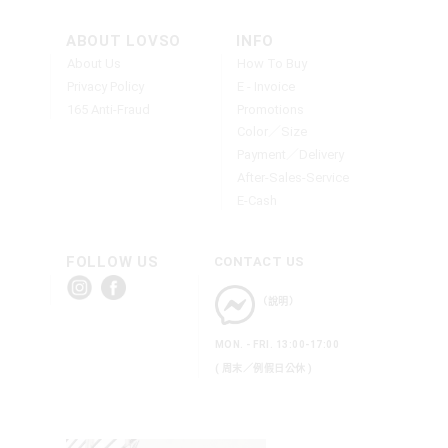
ABOUT LOVSO
INFO
About Us
How To Buy
Privacy Policy
E - Invoice
165 Anti-Fraud
Promotions
Color／Size
Payment／Delivery
After-Sales-Service
E-Cash
FOLLOW US
CONTACT US
（說明）
MON. - FRI. 13:00-17:00
( 周末／例假日公休 )