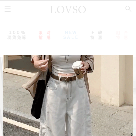
１００ ％
限 時
ＮＥＷ
正 韓
組 合
現 貨 免 等
搶 購
ＳＡＬＥ
特 惠
特 惠
‹
›